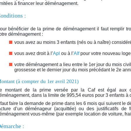
imitées à financer leur déménagement.
onditions :
our bénéficier de la prime de déménagement il faut remplir tro
otre déménagement :
vous avez au moins 3 enfants (nés ou à naître) considé
vous avez droit à l’
Apl
ou à l’
Alf
pour votre nouveau loge
votre déménagement a lieu entre le 1er jour du mois civil 
grossesse et le dernier jour du mois précédant le 2e anni
ontant (à compter du 1er avril 2021)
e montant de la prime versée par la Caf est égal aux 
éménagement, dans la limite de 995,54 euros pour 3 enfants à c
l faut faire la demande de prime dans les 6 mois qui suivent le
acture d’un déménageur (acquittée) ou des justificatifs de f
éménagement vous-même (par exemple location de voiture, frai
émarche :