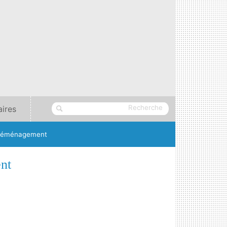
aires
n déménagement
nt