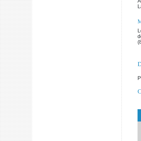
A
L
M
L
d
(
D
P
C