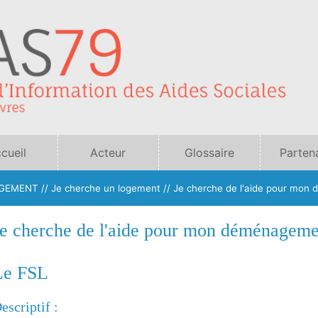
cueil
Acteur
Glossaire
Parten
sociaux
GEMENT // Je cherche un logement //
Je cherche de l'aide pour mo
Je cherche de l'aide pour mon déménageme
Le FSL
escriptif :