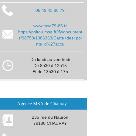
05 49 43 86 79
www.msa79-86.fr
https://poitou.msa.fr/lfy/document
s/98750/1086363/Carte+des+poi
nts+d%27accu
Du lundi au vendredi
De 8h30 à 12h15
Et de 13h30 à 17h
Agence MSA de Chauray
235 rue du Nauron
79180 CHAURAY