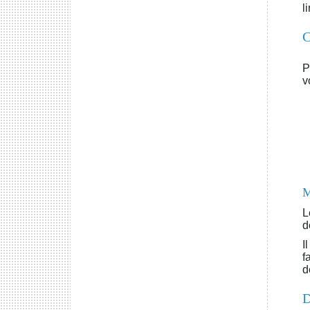
l
C
P
v
M
L
d
I
f
d
D