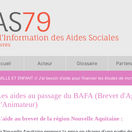
cueil
Acteur
Glossaire
Parten
sociaux
ILLE ET ENFANT // J'ai besoin d'aide pour financer les études de mo
Les aides au passage du BAFA (Brevet d'Ap
d'Animateur)
'aide au brevet de la région Nouvelle Aquitaine :
a Nouvelle Aquitaine propose la prise en charge d'une partie de