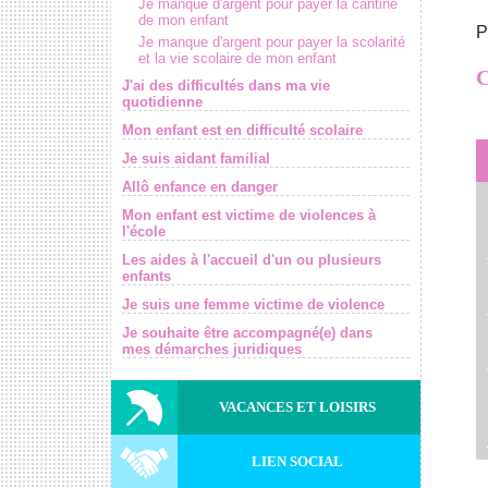
Je manque d'argent pour payer la cantine
de mon enfant
P
Je manque d'argent pour payer la scolarité
et la vie scolaire de mon enfant
C
J'ai des difficultés dans ma vie
quotidienne
Mon enfant est en difficulté scolaire
Je suis aidant familial
Allô enfance en danger
Mon enfant est victime de violences à
l'école
Les aides à l'accueil d'un ou plusieurs
enfants
Je suis une femme victime de violence
Je souhaite être accompagné(e) dans
mes démarches juridiques
VACANCES ET LOISIRS
LIEN SOCIAL