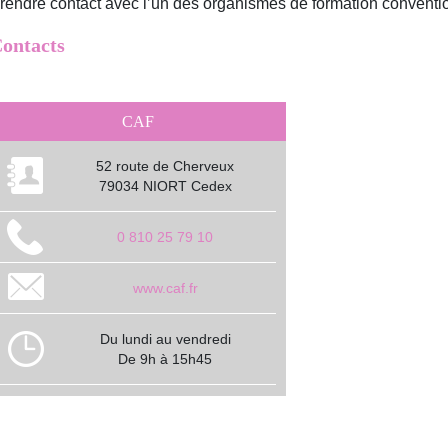
rendre contact avec l’un des organismes de formation conventi
ontacts
CAF
52 route de Cherveux
79034 NIORT Cedex
0 810 25 79 10
www.caf.fr
Du lundi au vendredi
De 9h à 15h45