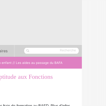
aires
n enfant //
Les aides au passage du BAFA
titude aux Fonctions
s frais de formation au BAFD. Plus d'infos