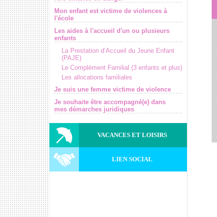
Mon enfant est victime de violences à
l'école
Les aides à l'accueil d'un ou plusieurs
enfants
La Prestation d’Accueil du Jeune Enfant
(PAJE)
Le Complément Familial (3 enfants et plus)
Les allocations familiales
Je suis une femme victime de violence
Je souhaite être accompagné(e) dans
mes démarches juridiques
VACANCES ET LOISIRS
LIEN SOCIAL