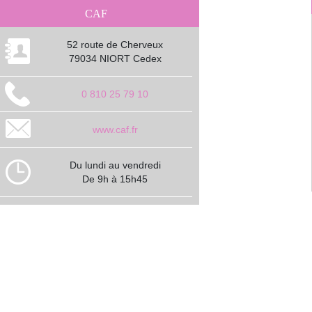
CAF
52 route de Cherveux
79034 NIORT Cedex
0 810 25 79 10
www.caf.fr
Du lundi au vendredi
De 9h à 15h45